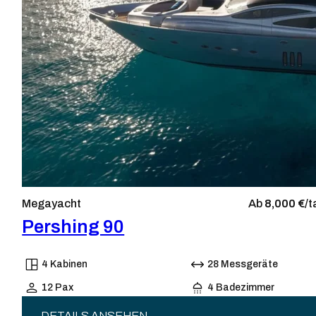
Megayacht
Ab
8,000 €/
t
Pershing 90
4 Kabinen
28 Messgeräte
12 Pax
4 Badezimmer
DETAILS ANSEHEN