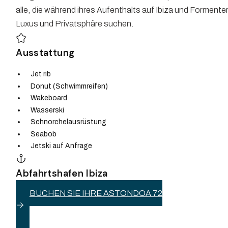
alle, die während ihres Aufenthalts auf Ibiza und Formente
Luxus und Privatsphäre suchen.
Ausstattung
Jet rib
Donut (Schwimmreifen)
Wakeboard
Wasserski
Schnorchelausrüstung
Seabob
Jetski auf Anfrage
Abfahrtshafen Ibiza
BUCHEN SIE IHRE ASTONDOA 72