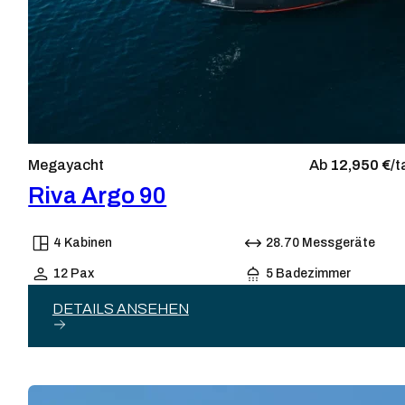
Megayacht
Ab
12,950 €/
t
Riva Argo 90
4 Kabinen
28.70 Messgeräte
12 Pax
5 Badezimmer
DETAILS ANSEHEN