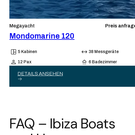
Megayacht
Preis anfrag
Mondomarine 120
5 Kabinen
38 Messgeräte
12 Pax
6 Badezimmer
DETAILS ANSEHEN
FAQ – Ibiza Boats