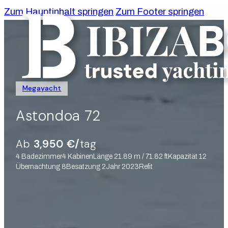
Zum Hauptinhalt springen
Zum Footer springen
Megayacht
Astondoa 72
Ab
3,950 €/
tag
4 Badezimmer
4 Kabinen
Länge 21.89 m / 71.82 ft
Kapazität 12
Übernachtung 8
Besatzung 2
Jahr 2023
Refit