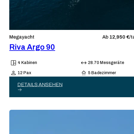
Megayacht
Ab
12,950 €/
t
Riva Argo 90
4 Kabinen
28.70 Messgeräte
12 Pax
5 Badezimmer
DETAILS ANSEHEN