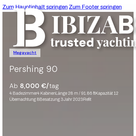
Zum Hauptinhalt springen
Zum Footer springen
Megayacht
Pershing 90
Ab
8,000 €/
tag
4 Badezimmer
4 Kabinen
Länge 28 m / 91.86 ft
Kapazität 12
Übernachtung 8
Besatzung 3
Jahr 2023
Refit