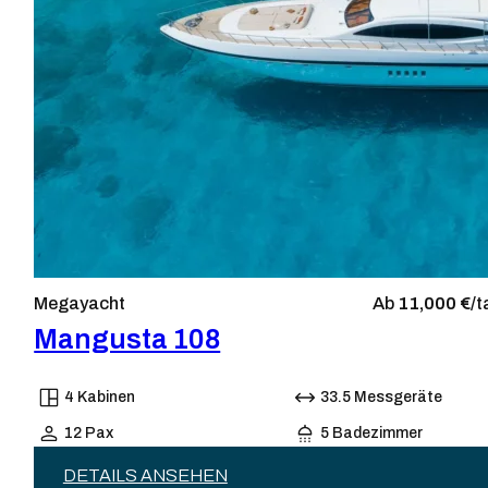
Megayacht
Ab
11,000 €/
t
Mangusta 108
4 Kabinen
33.5 Messgeräte
12 Pax
5 Badezimmer
DETAILS ANSEHEN