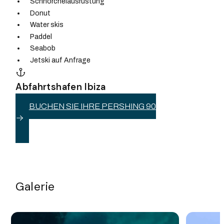
Schnorchelausrüstung
Donut
Water skis
Paddel
Seabob
Jetski auf Anfrage
Abfahrtshafen Ibiza
BUCHEN SIE IHRE PERSHING 90
Galerie