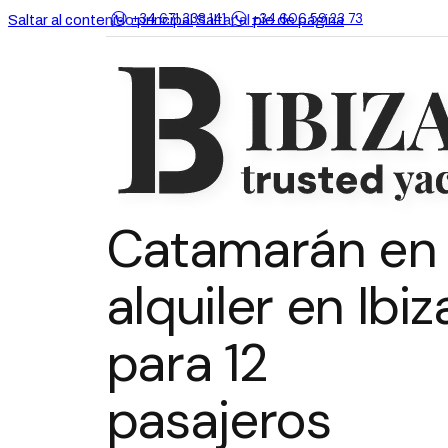
+34 671 338 141
+34 606 59 23 73
Saltar al contenido principal
Saltar al pie de página
Catamarán en
alquiler en Ibiz
para 12
pasajeros