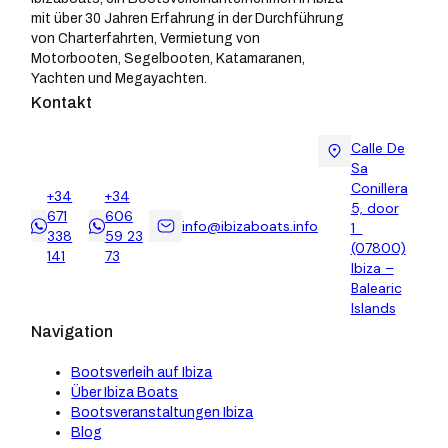
mit über 30 Jahren Erfahrung in der Durchführung
von Charterfahrten, Vermietung von
Motorbooten, Segelbooten, Katamaranen,
Yachten und Megayachten.
Kontakt
Calle De
Sa
Conillera
+34
+34
5, door
671
606
info@ibizaboats.info
1
338
59 23
(07800)
141
73
Ibiza –
Balearic
Islands
Navigation
Bootsverleih auf Ibiza
Über Ibiza Boats
Bootsveranstaltungen Ibiza
Blog