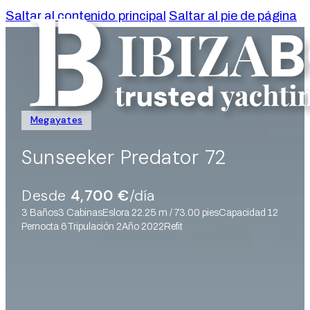
Saltar al contenido principal
Saltar al pie de página
Megayates
Sunseeker Predator 72
Desde
4,700 €
/día
3 Baños
3 Cabinas
Eslora 22.25 m / 73.00 pies
Capacidad 12
Pernocta 6
Tripulación 2
Año 2022
Refit