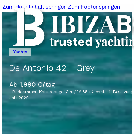
Zum Hauptinhalt springen
Zum Footer springen
Yachts
De Antonio 42 – Grey
Ab
1,990 €/
tag
1 Badezimmer
1 Kabine
Länge 13 m / 42.65 ft
Kapazität 11
Besatzung
Jahr 2022