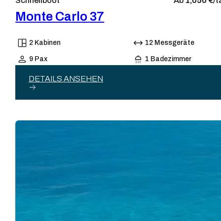
Schnellboot
Ab
1,050 €/
t
Monte Carlo 37
2 Kabinen
12 Messgeräte
9 Pax
1 Badezimmer
DETAILS ANSEHEN