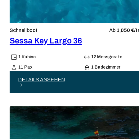
Schnellboot
Ab
1,050 €/
t
Sessa Key Largo 36
1 Kabine
12 Messgeräte
11 Pax
1 Badezimmer
DETAILS ANSEHEN