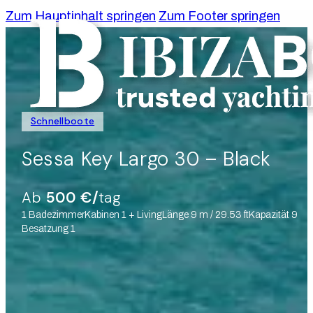
Zum Hauptinhalt springen
Zum Footer springen
Schnellboote
Sessa Key Largo 30 – Black
Ab
500 €/
tag
1 Badezimmer
Kabinen 1 + Living
Länge 9 m / 29.53 ft
Kapazität 9
Besatzung 1