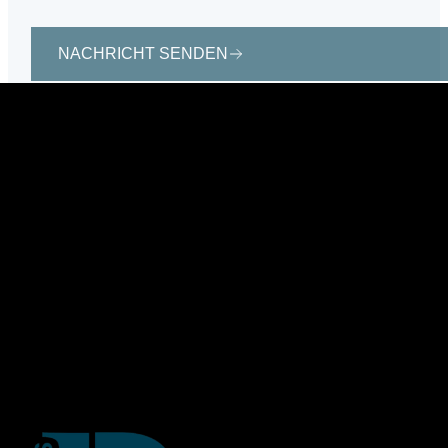
NACHRICHT SENDEN
Jetzt kontaktieren
WhatsApp
+34 606 59 23 73
+34 671 338 141
Email
info@ibizaboats.info
Soziale
Medien