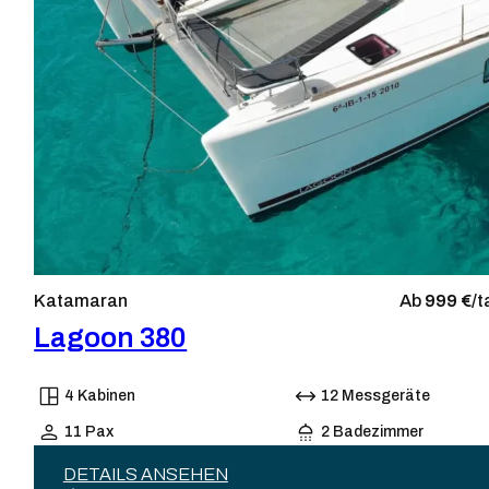
Katamaran
Ab
999 €/
t
Lagoon 380
4 Kabinen
12 Messgeräte
11 Pax
2 Badezimmer
DETAILS ANSEHEN