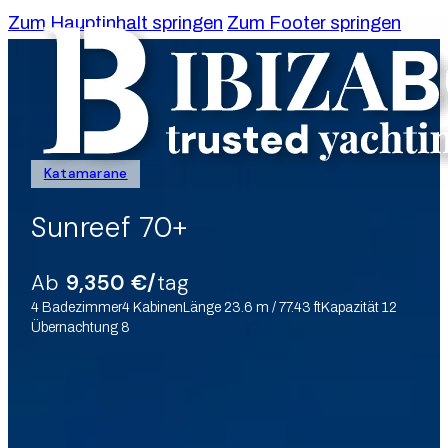
Zum Hauptinhalt springen
Zum Footer springen
Katamarane
Sunreef 70+
Ab
9,350 €/
tag
4 Badezimmer
4 Kabinen
Länge 23.6 m / 77.43 ft
Kapazität 12
Übernachtung 8